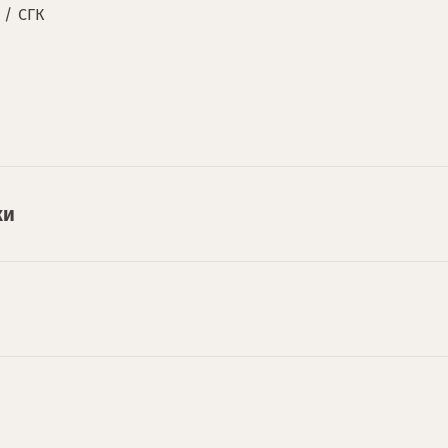
/
СГК
ки